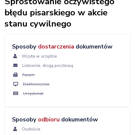
Sprostowanie oczywistego
błędu pisarskiego w akcie
stanu cywilnego
Sposoby
dostarczenia
dokumentów
Wizyta w urzędzie
Listownie, drogą pocztową
Faxem
Elektronicznie
Urzędomat
Sposoby
odbioru
dokumentów
Osobiście